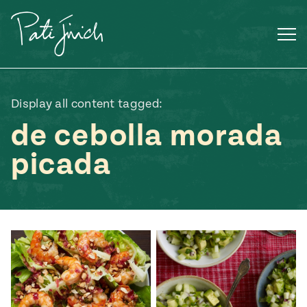
Saltar
al
contenido
Display all content tagged:
de cebolla morada
picada
Mexican
 S2:E3
 Mexican