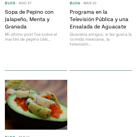
e
BLOG
•
AGO 27
BLOG
•
MAR 10
#MustEat
Sopa de Pepino con
Programa en la
ts of Real
 Homecooking
Jalapeño, Menta y
Televisión Pública y una
Granada
Ensalada de Aguacate
Mi último post fue sobre el
Queridos amigos, si les gusta la
martini de pepino (del…
comida mexicana, la
televisión…