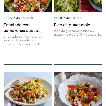
ENGLISH
•
ESPAÑOL
• S14
NES
 elote
ONES
Verano
Pati's
NDO
io 1409:
PROGRAMA
•
AGO 29
PROGRAMA
•
DIC 19
Mexican
a la
Table
e en Mi
Ensalada con
Pico de guacamole
Parrilla
n
camarones asados
Pico de guacamole Pico de
guacamole de la Temporada 4…
Ensalada con camarones
asados Ensalada con
camarones asados de la…
Aprovecha
s of La
al
tera
máximo
y sabores de
dos de la
la
Pati Jinich
Explores
temporada
Panamericana
de maíz
Pati’s
Mexican
sures of
Table
Mexican