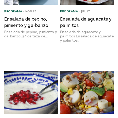
Temporada
e
14
PROGRAMA
•
NOV 13
PROGRAMA
•
JUL 17
ecipes, Local
Mexico
La Frontera
Ensalada de pepino,
Ensalada de aguacate y
City
pimiento y garbanzo
palmitos
Ensalada de pepino, pimiento y
Ensalada de aguacate y
garbanzo 1/4 de taza de…
palmitos Ensalada de aguacate
y palmitos…
can
y
Rediscovered
Pump Up El
or
Sabor
rary Kitchens
s
can