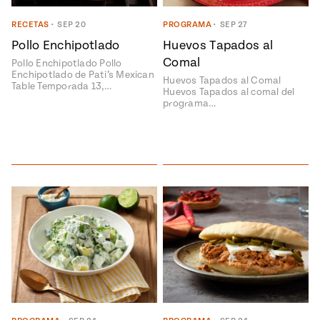
ENGLISH
•
ESPAÑOL
• S14
NES
 elote
RECETAS
•
SEP 20
PROGRAMA
•
SEP 27
ONES
Pollo Enchipotlado
Huevos Tapados al
Verano
Pati's
NDO
io 1409:
Mexican
Comal
Pollo Enchipotlado Pollo
a la
Table
e en Mi
Enchipotlado de Pati’s Mexican
Huevos Tapados al Comal
Parrilla
Table Temporada 13,…
n
Huevos Tapados al comal del
programa…
Aprovecha
s of La
al
tera
máximo
y sabores de
dos de la
la
Pati Jinich
Explores
temporada
Panamericana
de maíz
Pati’s
Mexican
sures of
Table
Mexican