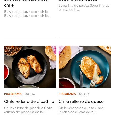
chile
Sopa fría de pasta Sopa fría de
pasta de la…
Burritos de carne con chile
Burritos de carne con chile…
PROGRAMA
•
OCT 13
PROGRAMA
•
OCT 13
Chile relleno de picadillo
Chile relleno de queso
Chile relleno de picadillo Chile
Chile relleno de queso Chile
relleno de picadillo de la…
relleno de queso de la…