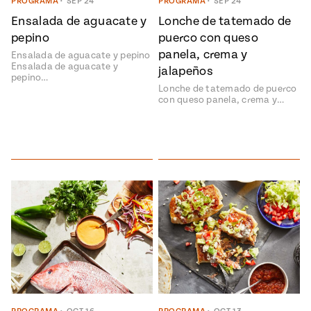
Temporada
PROGRAMA
•
SEP 24
PROGRAMA
•
SEP 24
e
14
Ensalada de aguacate y
Lonche de tatemado de
ecipes, Local
pepino
puerco con queso
Mexico
La Frontera
panela, crema y
City
Ensalada de aguacate y pepino
Ensalada de aguacate y
jalapeños
pepino…
Lonche de tatemado de puerco
con queso panela, crema y…
can
y
Rediscovered
Pump Up El
or
Sabor
rary Kitchens
s
can