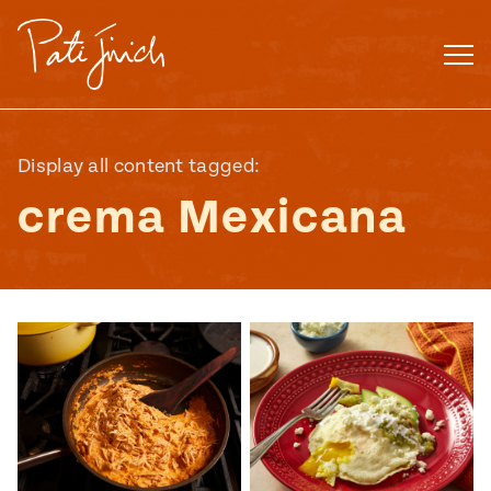
Saltar
al
contenido
Display all content tagged:
crema Mexicana
Mexican
 S2:E3
 Mexican