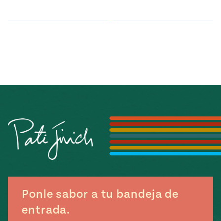
Ponle sabor a tu bandeja de
entrada.