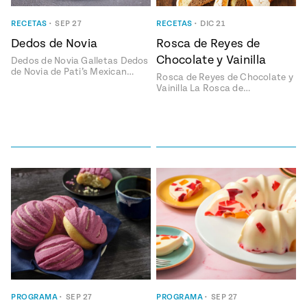
ENGLISH
•
ESPAÑOL
• S14
NES
 elote
RECETAS
•
SEP 27
RECETAS
•
DIC 21
ONES
Dedos de Novia
Rosca de Reyes de
Verano
Pati's
NDO
io 1409:
Mexican
Chocolate y Vainilla
Dedos de Novia Galletas Dedos
a la
Table
e en Mi
de Novia de Pati’s Mexican…
Rosca de Reyes de Chocolate y
Parrilla
n
Vainilla La Rosca de…
Aprovecha
s of La
al
tera
máximo
y sabores de
dos de la
la
Pati Jinich
Explores
temporada
Panamericana
de maíz
Pati’s
Mexican
sures of
Table
PROGRAMA
•
SEP 27
PROGRAMA
•
SEP 27
Mexican