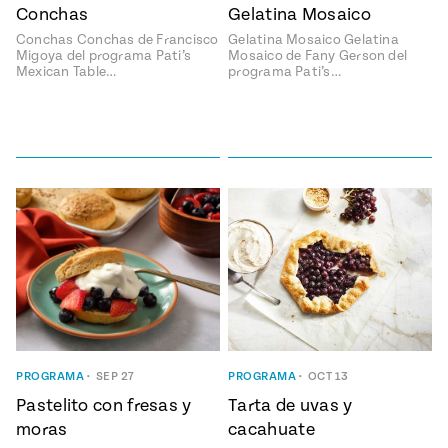
Temporada
Conchas
Gelatina Mosaico
e
14
Conchas Conchas de Francisco
Gelatina Mosaico Gelatina
ecipes, Local
Mexico
Migoya del programa Pati’s
Mosaico de Fany Gerson del
La Frontera
Mexican Table…
programa Pati’s…
City
can
y
Rediscovered
Pump Up El
or
Sabor
rary Kitchens
PROGRAMA
•
SEP 27
PROGRAMA
•
OCT 13
Pastelito con fresas y
Tarta de uvas y
s
moras
cacahuate
can