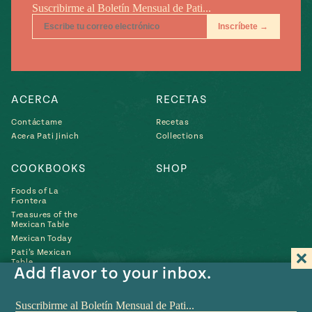
ACERCA
RECETAS
Contáctame
Recetas
Acera Pati Jinich
Collections
COOKBOOKS
SHOP
Foods of La
Frontera
Treasures of the
Mexican Table
Mexican Today
Pati’s Mexican
Table
Add flavor to your inbox.
Búscame
Búscame
Búscame
Búscame
Búscam
Fin