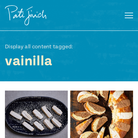
Saltar
al
contenido
Display all content tagged:
vainilla
Mexican
 S2:E3
 Mexican