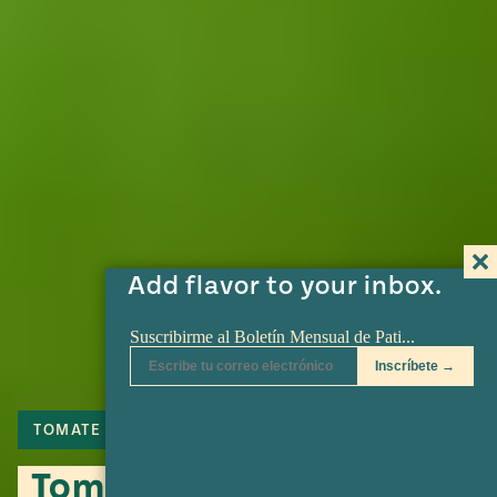
Add flavor to your inbox.
TOMATE VERDE
Tomates Verdes