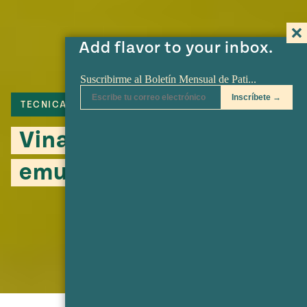
Add flavor to your inbox.
TECNICAS DE COCINA
VINAGRETA
Vinagreta: cómo
emulsificarla