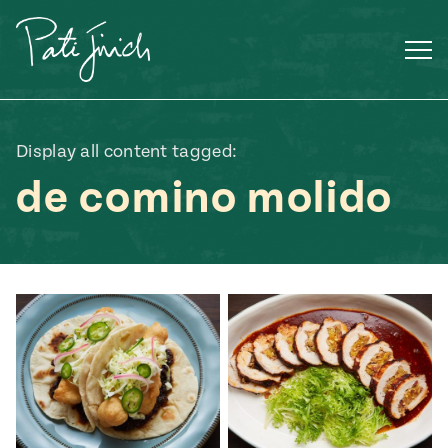
Saltar
al
contenido
Display all content tagged:
de comino molido
Mexican
 S2:E3
 Mexican