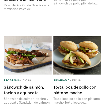
e
Sándwich de pollo pibil de la…
Pavo de Acción de Gracias a la
#MustEat
mexicana Pavo de…
ts of Real
 Homecooking
PROGRAMA
•
DIC 19
PROGRAMA
•
DIC 19
Sándwich de salmón,
Torta loca de pollo con
tocino y aguacate
plátano macho
Sándwich de salmón, tocino y
Torta loca de pollo con plátano
aguacate Sándwich de salmón,
macho Torta loca de…