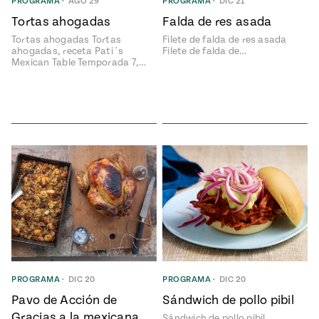
Temporada
PROGRAMA
•
AGO 29
PROGRAMA
•
DIC 21
e
14
Tortas ahogadas
Falda de res asada
ecipes, Local
Mexico
Tortas ahogadas Tortas
Filete de falda de res asada
La Frontera
ahogadas, receta Pati´s
Filete de falda de…
City
Mexican Table Temporada 7,…
can
y
Rediscovered
Pump Up El
or
Sabor
rary Kitchens
PROGRAMA
•
DIC 20
PROGRAMA
•
DIC 20
s
Pavo de Acción de
Sándwich de pollo pibil
can
Gracias a la mexicana
Sándwich de pollo pibil