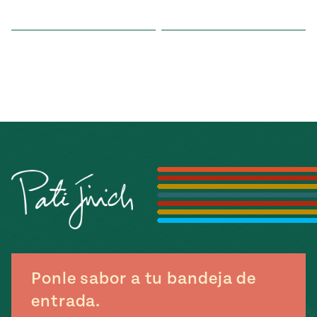
Ponle sabor a tu bandeja de
entrada.