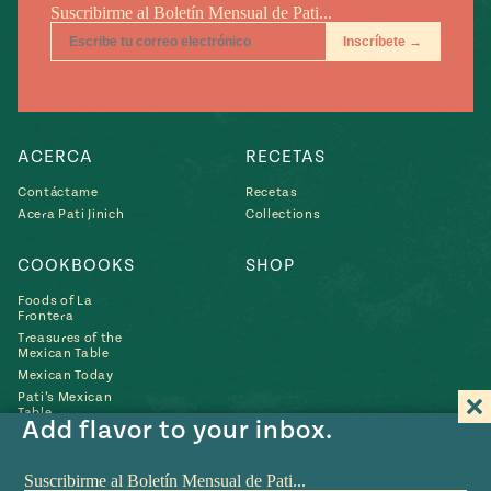
ACERCA
RECETAS
Contáctame
Recetas
Acera Pati Jinich
Collections
COOKBOOKS
SHOP
Foods of La
Frontera
Treasures of the
Mexican Table
Mexican Today
Pati’s Mexican
Table
Add flavor to your inbox.
Búscame
Búscame
Búscame
Búscame
Búscam
Fin