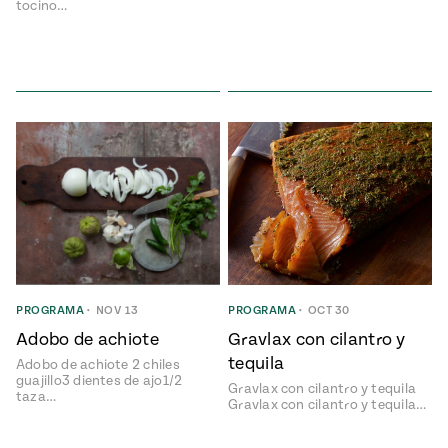
tocino…
PROGRAMA
•
NOV 13
PROGRAMA
•
OCT 30
Adobo de achiote
Gravlax con cilantro y
tequila
Adobo de achiote 2 chiles
guajillo3 dientes de ajo1/2
Gravlax con cilantro y tequila
taza…
Gravlax con cilantro y tequila…