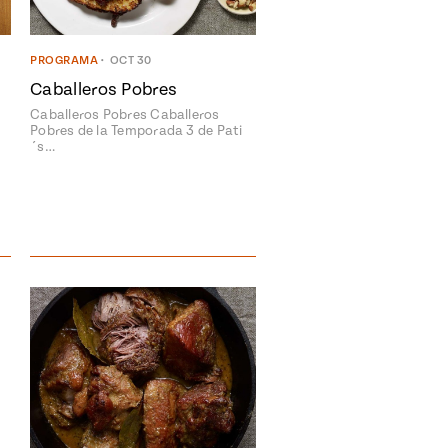
PROGRAMA
•
OCT 30
Caballeros Pobres
Caballeros Pobres Caballeros
Pobres de la Temporada 3 de Pati
´s…