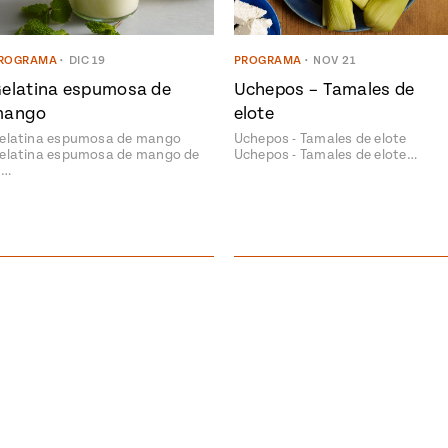
ROGRAMA
•
DIC 19
PROGRAMA
•
NOV 21
elatina espumosa de
Uchepos – Tamales de
mango
elote
elatina espumosa de mango
Uchepos - Tamales de elote
elatina espumosa de mango de
Uchepos - Tamales de elote…
a…