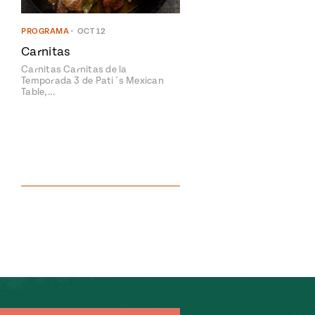
PROGRAMA
•
OCT 12
Carnitas
Carnitas Carnitas de la
Temporada 3 de Pati´s Mexican
Table,…