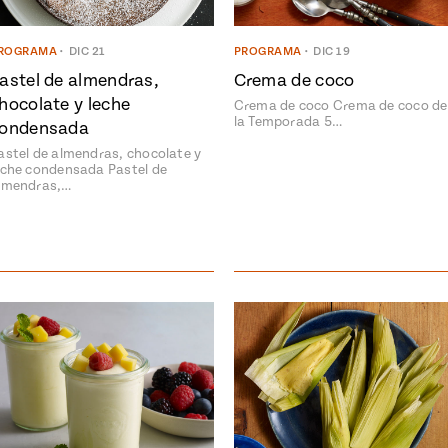
ROGRAMA
•
DIC 21
PROGRAMA
•
DIC 19
astel de almendras,
Crema de coco
hocolate y leche
Crema de coco Crema de coco de
la Temporada 5…
ondensada
astel de almendras, chocolate y
eche condensada Pastel de
lmendras,…