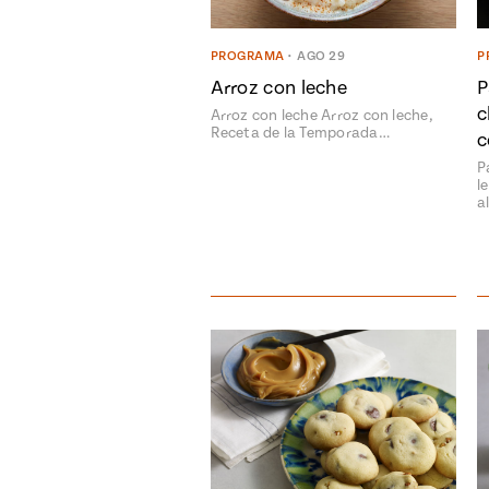
PROGRAMA
•
AGO 29
P
Arroz con leche
P
c
Arroz con leche Arroz con leche,
Receta de la Temporada…
c
P
l
a