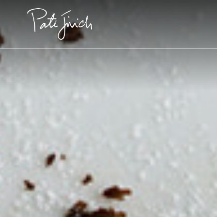
Saltar
al
contenido
Pati's Mexican Table • S14
Pati's Mexican Table • S2
RECOMENDACIONES
RECOMENDACIONES
Episodio 1409: Siempre en Mi
Torta de elote
Corazón
1
COCINANDO
HORA
Foods of La Fr
Recetas
Videos
Pati's Mexican Table
Recetas y sabores
ambos lados de la
frontera
Aguacates
Eventos
#MustEat