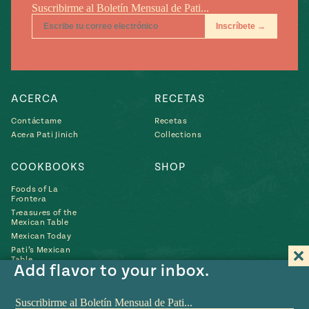
ACERCA
RECETAS
Contáctame
Recetas
Acera Pati Jinich
Collections
COOKBOOKS
SHOP
Foods of La
Frontera
Treasures of the
Mexican Table
Mexican Today
Pati’s Mexican
Table
Add flavor to your inbox.
Búscame
Búscame
Búscame
Búscame
Búscam
Fin