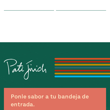
Ponle sabor a tu bandeja de
entrada.