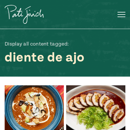
Saltar
al
contenido
Display all content tagged:
diente de ajo
Mexican
 S2:E3
 Mexican