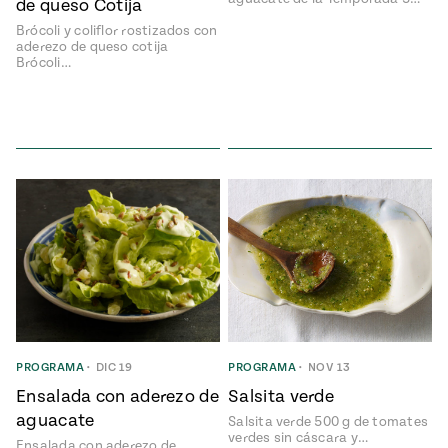
de queso Cotija
e
#MustEat
Brócoli y coliflor rostizados con
ts of Real
aderezo de queso cotija
 Homecooking
Brócoli…
PROGRAMA
•
DIC 19
PROGRAMA
•
NOV 13
Ensalada con aderezo de
Salsita verde
aguacate
Salsita verde 500 g de tomates
verdes sin cáscara y…
Ensalada con aderezo de