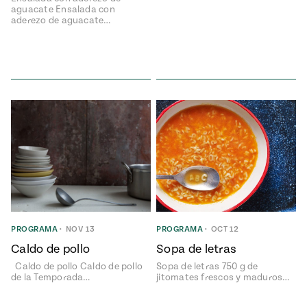
aguacate Ensalada con
aderezo de aguacate…
PROGRAMA
•
NOV 13
PROGRAMA
•
OCT 12
Caldo de pollo
Sopa de letras
Caldo de pollo Caldo de pollo
Sopa de letras 750 g de
de la Temporada…
jitomates frescos y maduros…