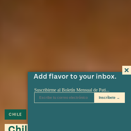
Add flavor to your inbox.
CHILE
Chile Mulato