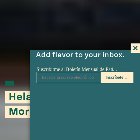
Add flavor to your inbox.
Heladería Casa
Morgana