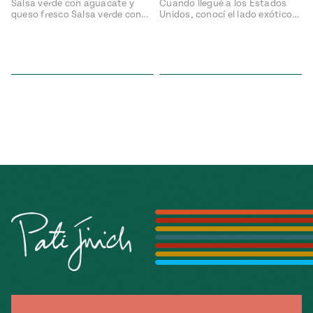
Salsa verde con aguacate y
Cuando llegué a los Estados
queso fresco Salsa verde con…
Unidos, conocí el lado exótico…