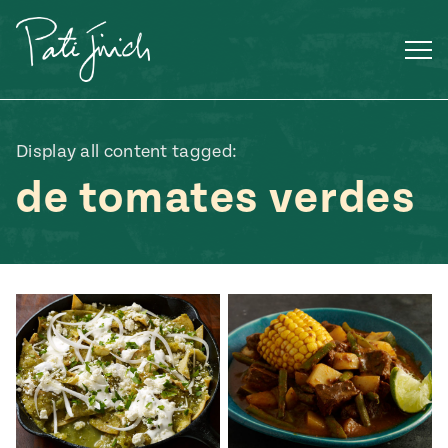
Saltar
al
contenido
Display all content tagged:
de tomates verdes
Mexican
 S2:E3
 Mexican