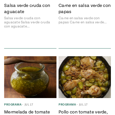
e
Salsa verde cruda con
Carne en salsa verde con
#MustEat
ts of Real
aguacate
papas
 Homecooking
Salsa verde cruda con
Carne en salsa verde con
aguacate Salsa verde cruda
papas Carne en salsa verde…
con aguacate…
PROGRAMA
•
JUL 17
PROGRAMA
•
JUL 17
Mermelada de tomate
Pollo con tomate verde,