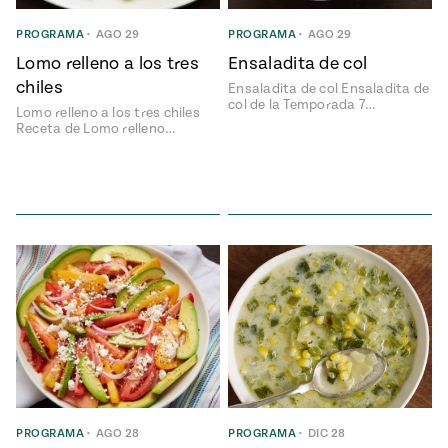
e
#MustEat
PROGRAMA
•
AGO 29
PROGRAMA
•
AGO 29
ts of Real
 Homecooking
Lomo relleno a los tres
Ensaladita de col
chiles
Ensaladita de col Ensaladita de
col de la Temporada 7…
Lomo relleno a los tres chiles
Receta de Lomo relleno…
PROGRAMA
•
AGO 28
PROGRAMA
•
DIC 28