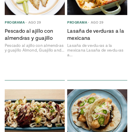
ENGLISH
•
ESPAÑOL
• S14
NES
 elote
ONES
Verano
Pati's
NDO
io 1409:
PROGRAMA
•
AGO 29
PROGRAMA
•
AGO 29
Mexican
a la
Table
e en Mi
Pescado al ajillo con
Lasaña de verduras a la
Parrilla
n
almendras y guajillo
mexicana
Pescado al ajillo con almendras
Lasaña de verduras a la
y guajillo Almond, Guajillo and…
mexicana Lasaña de verduras
a…
Aprovecha
s of La
al
tera
máximo
y sabores de
dos de la
la
Pati Jinich
Explores
temporada
Panamericana
de maíz
Pati’s
Mexican
sures of
Table
Mexican