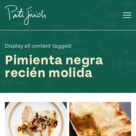
Saltar
al
contenido
Display all content tagged:
Pimienta negra
recién molida
Mexican
 S2:E3
 Mexican