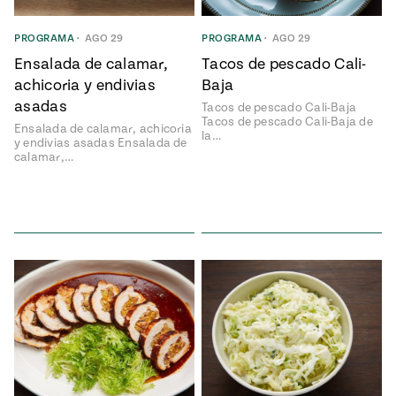
Temporada
e
14
PROGRAMA
•
AGO 29
PROGRAMA
•
AGO 29
ecipes, Local
Mexico
La Frontera
Ensalada de calamar,
Tacos de pescado Cali-
City
achicoria y endivias
Baja
asadas
Tacos de pescado Cali-Baja
Tacos de pescado Cali-Baja de
Ensalada de calamar, achicoria
la…
y endivias asadas Ensalada de
calamar,…
can
y
Rediscovered
Pump Up El
or
Sabor
rary Kitchens
s
can