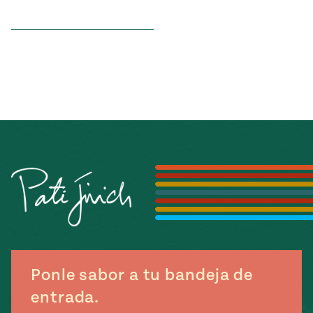
Ponle sabor a tu bandeja de
entrada.