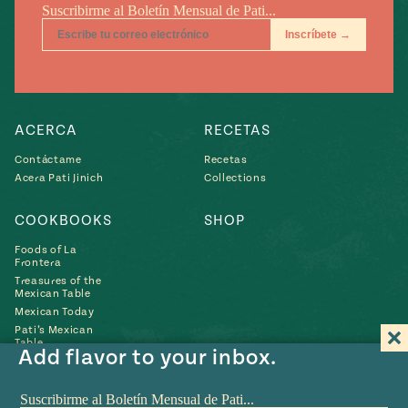
ACERCA
RECETAS
Contáctame
Recetas
Acera Pati Jinich
Collections
COOKBOOKS
SHOP
Foods of La
Frontera
Treasures of the
Mexican Table
Mexican Today
Pati’s Mexican
Table
Add flavor to your inbox.
Búscame
Búscame
Búscame
Búscame
Búscam
Fin