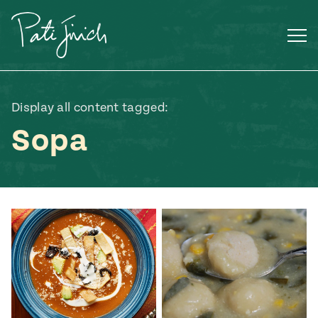
Saltar
al
contenido
Display all content tagged:
Sopa
Mexican
 S2:E3
 Mexican