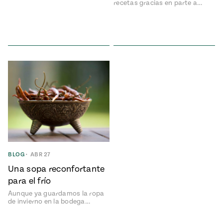
recetas gracias en parte a…
BLOG
•
ABR 27
Una sopa reconfortante
para el frío
Aunque ya guardamos la ropa
de invierno en la bodega…