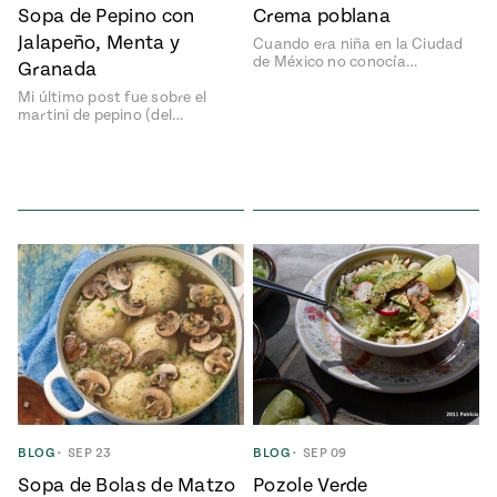
Temporada
Sopa de Pepino con
Crema poblana
e
14
Jalapeño, Menta y
Cuando era niña en la Ciudad
ecipes, Local
Mexico
de México no conocía…
Granada
La Frontera
City
Mi último post fue sobre el
martini de pepino (del…
can
y
Rediscovered
Pump Up El
or
Sabor
rary Kitchens
s
BLOG
•
SEP 23
BLOG
•
SEP 09
can
Sopa de Bolas de Matzo
Pozole Verde