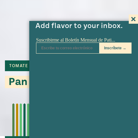
Add flavor to your inbox.
TOMATE
JITOMATE
TORTILLA
Pan de cazón