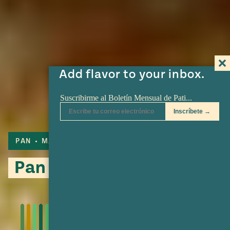
Add flavor to your inbox.
PAN
MASA
Pan de yema