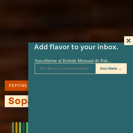
Add flavor to your inbox.
PEPITAS
HABANERO
SOPA
Sopa de Chaya