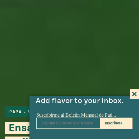
Add flavor to your inbox.
PAPA
VINAGRETA
Ensalada de papa y