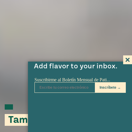
Add flavor to your inbox.
Tamarindo