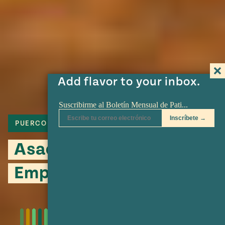
Add flavor to your inbox.
PUERCO
ANCHO
GUAJILLO
Asado de Puerco con
Empalmes