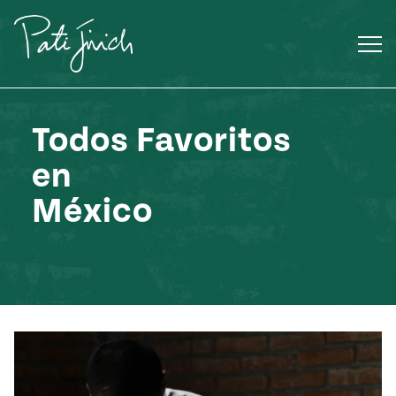
Saltar
al
contenido
Todos Favoritos
en
México
Mexican
 S2:E3
 Mexican