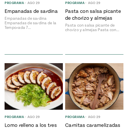
e
PROGRAMA
•
AGO 29
PROGRAMA
•
AGO 29
#MustEat
Empanadas de sardina
Pasta con salsa picante
ts of Real
 Homecooking
de chorizo y almejas
Empanadas de sardina
Empanadas de sardina de la
Pasta con salsa picante de
Temporada 7…
chorizo y almejas Pasta con…
PROGRAMA
•
AGO 29
PROGRAMA
•
AGO 29
Lomo relleno a los tres
Carnitas caramelizadas