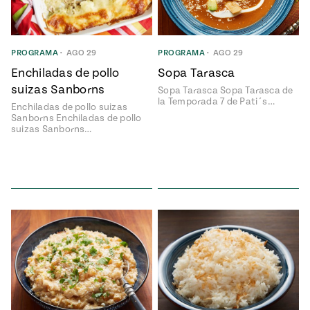
ENGLISH
•
ESPAÑOL
• S14
NES
 elote
ONES
Verano
Pati's
NDO
io 1409:
PROGRAMA
•
AGO 29
PROGRAMA
•
AGO 29
Mexican
a la
Table
e en Mi
Enchiladas de pollo
Sopa Tarasca
Parrilla
n
suizas Sanborns
Sopa Tarasca Sopa Tarasca de
la Temporada 7 de Pati´s…
Enchiladas de pollo suizas
Sanborns Enchiladas de pollo
suizas Sanborns…
Aprovecha
s of La
al
tera
máximo
y sabores de
dos de la
la
Pati Jinich
Explores
temporada
Panamericana
de maíz
Pati’s
Mexican
sures of
Table
Mexican