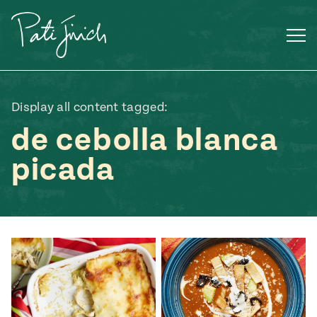
Saltar
al
contenido
Display all content tagged:
de cebolla blanca
picada
Mexican
 S2:E3
 Mexican