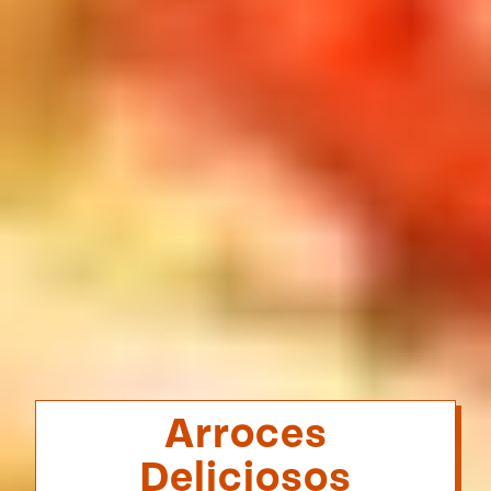
Arroces
Deliciosos